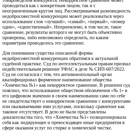
товаром/делом конкурента. Некорректное сравнение может
проводиться как с конкретным лицом, так и с
неограниченным кругом лиц. Рассматриваемая разновидность
недобросовестной конкуренции может реализоваться через
использование слов «лучший», «самый», «первый», «номер
один», «единственный». Неприемлемо, в том числе, такое
сравнение, результаты которого не могут быть объективно
проверены, либо невозможно определить, по каким
параметрам проводилось это сравнение.
Для понимания существа описанной формы
недобросовестной конкуренции обратимся к актуальной
судебной практике. Суд по интеллектуальным правам признал
недействительным решение УФАС в деле № СИП-607/2022.
Суд не согласился с тем, что антимонопольный орган
квалифицировал фирменное наименование общества
«Химчистка №1» как некорректное сравнение. В решении суд
пояснил, что использование обществом обозначения «№ 1» в
его цифровом значении в своем наименовании само по себе
не свидетельствует о некорректном сравнении с конкурентами
или оказываемыми ими услугами, поскольку сравнение как
таковое отсутствует. В дело не были представлены
доказательства того, что «Химчистка №1» позиционировала
себя как лидирующее и превосходящее иные предприятия в
сфере оказания услуг по стирке и химической чистке.