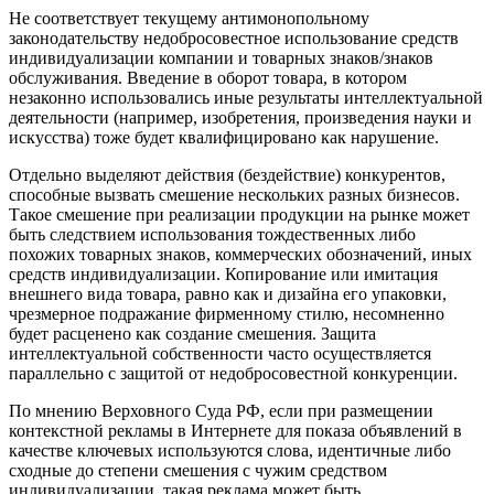
Не соответствует текущему антимонопольному
законодательству недобросовестное использование средств
индивидуализации компании и товарных знаков/знаков
обслуживания. Введение в оборот товара, в котором
незаконно использовались иные результаты интеллектуальной
деятельности (например, изобретения, произведения науки и
искусства) тоже будет квалифицировано как нарушение.
Отдельно выделяют действия (бездействие) конкурентов,
способные вызвать смешение нескольких разных бизнесов.
Такое смешение при реализации продукции на рынке может
быть следствием использования тождественных либо
похожих товарных знаков, коммерческих обозначений, иных
средств индивидуализации. Копирование или имитация
внешнего вида товара, равно как и дизайна его упаковки,
чрезмерное подражание фирменному стилю, несомненно
будет расценено как создание смешения. Защита
интеллектуальной собственности часто осуществляется
параллельно с защитой от недобросовестной конкуренции.
По мнению Верховного Суда РФ, если при размещении
контекстной рекламы в Интернете для показа объявлений в
качестве ключевых используются слова, идентичные либо
сходные до степени смешения с чужим средством
индивидуализации, такая реклама может быть