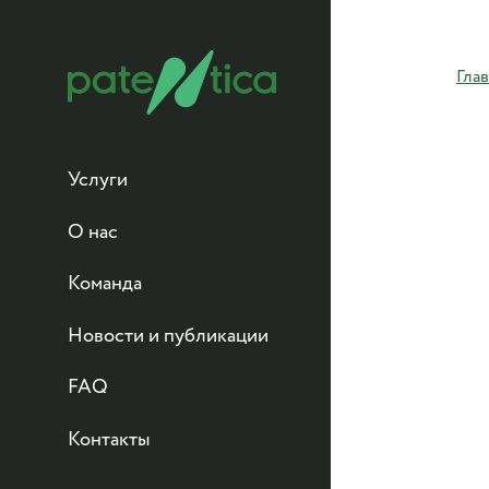
Гла
Услуги
Все услуги
О нас
Области техники
Наша компания
Команда
Калькуляторы
Благотворительность
Новости и публикации
Юрисдикции
Партнёрская программа
FAQ
Обучение
Контакты