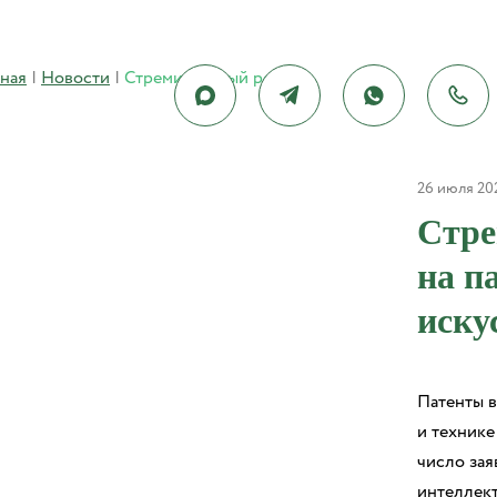
вная
|
Новости
|
Стремительный рост заявок на патенты в области искусственного интеллекта
26 июля 20
Стре
на п
иску
Патенты в
и технике
число зая
интеллекта