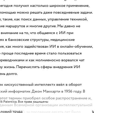
егодня получил настолько широкое применение,
 помощью можно решать даже повседневные задачи.
, такие, как поиск данных, управление техникой,
ие маршрутов и многие другие. Мы давно не
внимание на то, что общаемся с ИИ при
х в банковские структуры, медицинские
я, как много задействован ИИ в онлайн-обучении,
 проще последнее время стало пользоваться
реводчиками и как молниеносно ворвался чат
шу жизнь. Перечислять сферы внедрения ИИ
нь долго.
н «искусственный интеллект» ввёл в оборот
кий информатик Джон Маккарти в 1956 году. В
этот термин приобрел особое распространение и,
6 Patentica.
Все права защищены
 данным Всемирной организации интеллектуальной
ловий труда
ости (ВОИС), за последние десять лет было