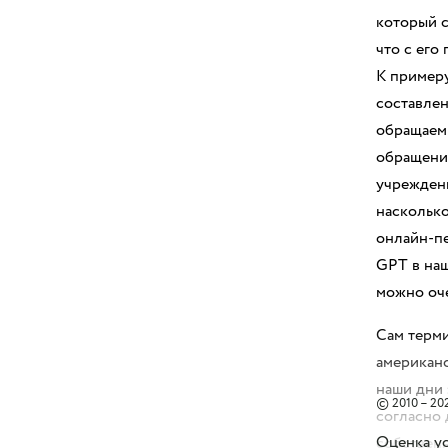
который с
что с его
К примеру
составлен
обращаем 
обращения
учреждени
насколько
онлайн-пе
GPT в на
можно оче
Сам терми
американс
наши дни 
© 2010 – 202
согласно
Оценка ус
собственн