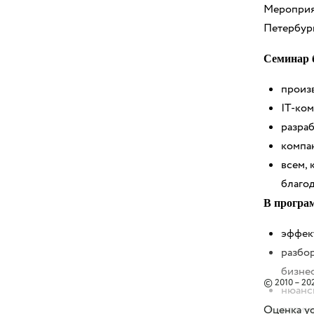
Мероприят
Петербург
Семинар б
произ
IT-ко
разра
компа
всем, 
благод
В програ
эффек
разбо
бизне
© 2010 – 202
нюансы
оптим
Оценка ус