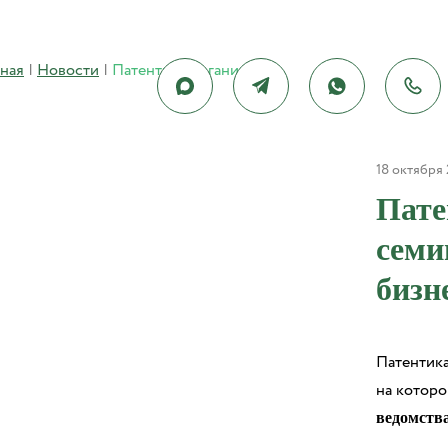
вная
|
Новости
|
Патентика организует семинар для представителей бизнеса
18 октября
Пате
семи
бизн
Патентика
на котор
ведомств