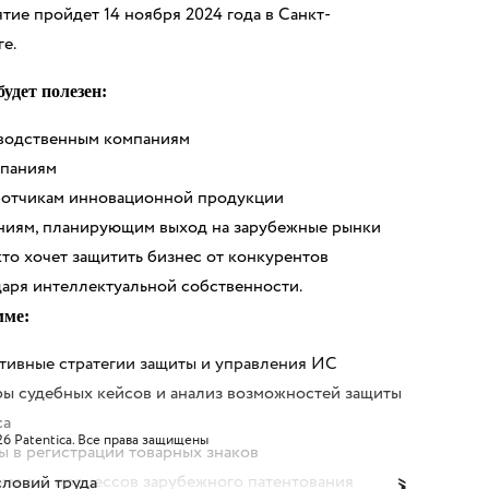
ие пройдет 14 ноября 2024 года в Санкт-
е.
удет полезен:
водственным компаниям
мпаниям
ботчикам инновационной продукции
ниям, планирующим выход на зарубежные рынки
кто хочет защитить бизнес от конкурентов
аря интеллектуальной собственности.
мме:
тивные стратегии защиты и управления ИС
ры судебных кейсов и анализ возможностей защиты
са
6 Patentica.
Все права защищены
 в регистрации товарных знаков
изация процессов зарубежного патентования
ловий труда