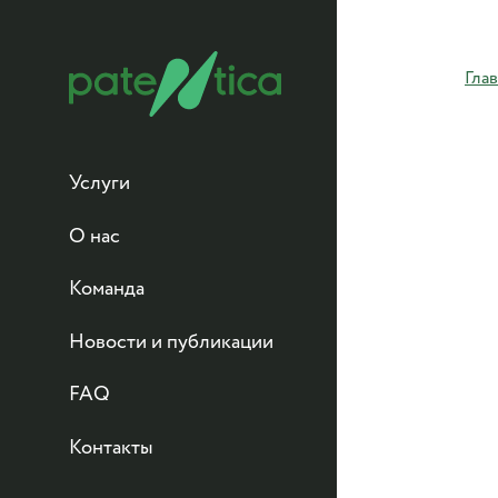
Гла
Услуги
Все услуги
О нас
Области техники
Наша компания
Команда
Калькуляторы
Благотворительность
Новости и публикации
Юрисдикции
Партнёрская программа
FAQ
Обучение
Контакты