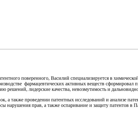
атентного поверенного, Василий специализируется в химическо
оизводстве фармацевтических активных веществ сформировал пр
ию решений, лидерские качества, невозмутимость и дальновидно
ок, а также проведении патентных исследований и анализе пате
осы нарушения прав, а также оспаривание и защиту патентов в П