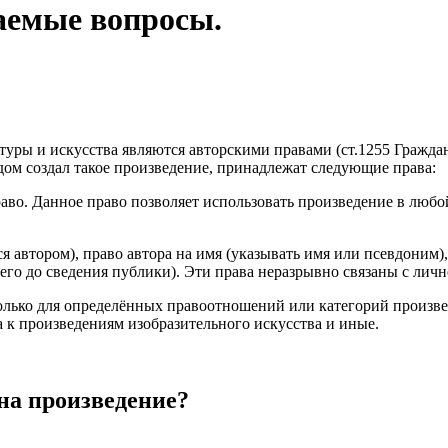
ваемые вопросы.
туры и искусства являются авторскими правами (ст.1255 Гражда
удом создал такое произведение, принадлежат следующие права:
аво. Данное право позволяет использовать произведение в люб
я автором), право автора на имя (указывать имя или псевдоним)
го до сведения публики). Эти права неразрывно связаны с лично
олько для определённых правоотношений или категорий произве
а к произведениям изобразительного искусства и иные.
на произведение?