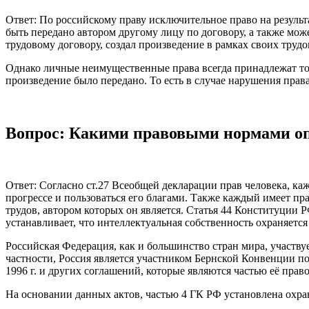
Ответ: По российскому праву исключительное право на результ
быть передано автором другому лицу по договору, а также мож
трудовому договору, создал произведение в рамках своих труд
Однако личные неимущественные права всегда принадлежат толь
произведение было передано. То есть в случае нарушения права
Вопрос: Какими правовыми нормами оп
Ответ: Согласно ст.27 Всеобщей декларации прав человека, ка
прогрессе и пользоваться его благами. Также каждый имеет п
трудов, автором которых он является. Статья 44 Конституции Р
устанавливает, что интеллектуальная собственность охраняется
Российская Федерация, как и большинство стран мира, участв
частности, Россия является участником Бернской Конвенции по
1996 г. и других соглашений, которые являются частью её пра
На основании данных актов, частью 4 ГК РФ установлена охран