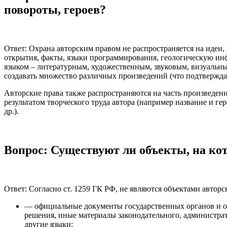
повороты, героев?
Ответ: Охрана авторским правом не распространяется на идеи
открытия, факты, языки программирования, геологическую ин
языком – литературным, художественным, звуковым, визуальны
создавать множество различных произведений (что подтвержд
Авторские права также распространяются на часть произведени
результатом творческого труда автора (например название и ге
др.).
Вопрос: Существуют ли объекты, на ко
Ответ: Согласно ст. 1259 ГК РФ, не являются объектами авторс
— официальные документы государственных органов и ор
решения, иные материалы законодательного, администра
другие языки;