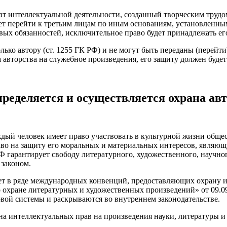
ат интеллектуальной деятельности, созданный творческим трудом
ет перейти к третьим лицам по иным основаниям, установленным 
овых обязанностей, исключительное право будет принадлежать ег
ко автору (ст. 1255 ГК РФ) и не могут быть переданы (перейти
 авторства на служебное произведения, его защиту должен будет
ределяется и осуществляется охрана ав
ждый человек имеет право участвовать в культурной жизни общес
раво на защиту его моральных и материальных интересов, являю
Ф гарантирует свободу литературного, художественного, научног
 законом.
ует в ряде международных конвенций, предоставляющих охрану 
 охране литературных и художественных произведений» от 09.09
вовой системы и раскрываются во внутреннем законодательстве.
а интеллектуальных прав на произведения науки, литературы и 