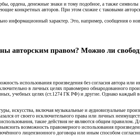
ербы, ордена, денежные знаки и тому подобное, а также символ
еющие конкретных авторов. При этом схожие с таковыми авторск
но информационный характер. Это, например, сообщения о нов
ны авторским правом? Можно ли свободн
можность использования произведения без согласия автора или и
лючительно в личных целях правомерно обнародованного произв
ных, учебных целях (ст.1274 ГК РФ) и другие. Однако каждый 
уры, искусства, включая музыкальные и аудиовизуальные произве
казался от своего исключительного права или личных неимущес
 использования, такие действия не являются общим правилом. Д
е выяснить возможность правомерного использования произведени
ключённого лицензионного договора или иным способом согласно 