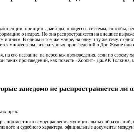
, концепции, принципы, методы, процессы, системы, способы, р
формацию о недрах. Но она распространяется на внешнее выраж
м и иным. В одном и том же жанре, на одну и ту же тему, с о
ается множеством литературных произведений о Дон Жуане или 
я, на его название, на персонаж произведения, если по своему 
рои таких произведений, как повесть «Хоббит» Дж.Р.Р. Толкина,
торые заведомо не распространяется ли 
ких прав:
ганов местного самоуправления муниципальных образований, в
тивного и судебного характера, официальные документы междун