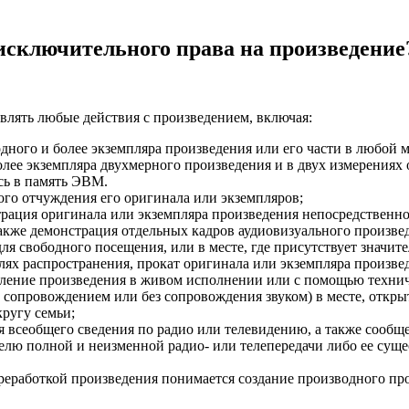
 исключительного права на произведение
влять любые действия с произведением, включая:
дного и более экземпляра произведения или его части в любой м
олее экземпляра двухмерного произведения и в двух измерениях 
сь в память ЭВМ.
го отчуждения его оригинала или экземпляров;
рация оригинала или экземпляра произведения непосредственно
также демонстрация отдельных кадров аудиовизуального произве
ля свободного посещения, или в месте, где присутствует значи
ях распространения, прокат оригинала или экземпляра произве
вление произведения в живом исполнении или с помощью техниче
с сопровождением или без сопровождения звуком) в месте, откры
ругу семьи;
я всеобщего сведения по радио или телевидению, а также сообще
белю полной и неизменной радио- или телепередачи либо ее сущ
реработкой произведения понимается создание производного пр