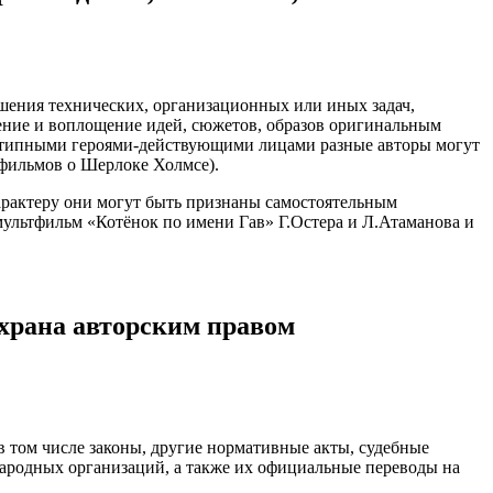
ешения технических, организационных или иных задач,
ение и воплощение идей, сюжетов, образов оригинальным
днотипными героями-действующими лицами разные авторы могут
фильмов о Шерлоке Холмсе).
характеру они могут быть признаны самостоятельным
 мультфильм «Котёнок по имени Гав» Г.Остера и Л.Атаманова и
охрана авторским правом
 том числе законы, другие нормативные акты, судебные
ародных организаций, а также их официальные переводы на