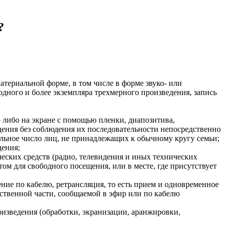
?
атериальной форме, в том числе в форме звуко- или
одного и более экземпляра трехмерного произведения, запись
 либо на экране с помощью пленки, диапозитива,
дения без соблюдения их последовательности непосредственно
тельное число лиц, не принадлежащих к обычному кругу семьи;
дения;
ских средств (радио, телевидения и иных технических
том для свободного посещения, или в месте, где присутствует
ние по кабелю, ретрансляция, то есть прием и одновременное
ественной части, сообщаемой в эфир или по кабелю
оизведения (обработки, экранизации, аранжировки,